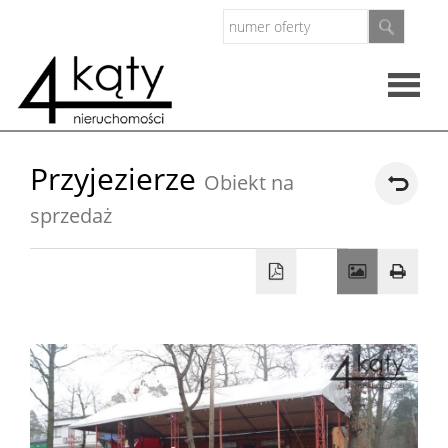
Rzeczo
Przyjezierze
Obiekt na
nieruc
sprzedaż
Oferty
Zarząd
nieruc
O
firmie