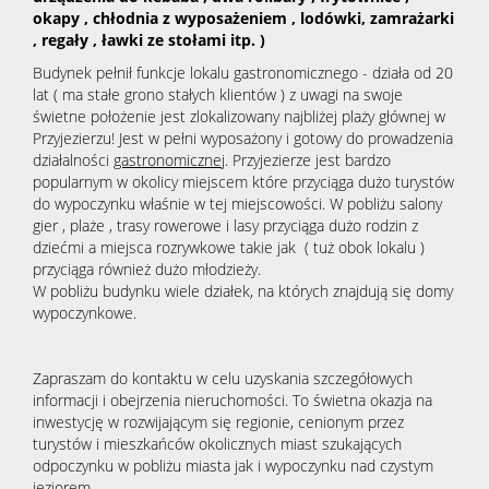
okapy , chłodnia z wyposażeniem , lodówki, zamrażarki
, regały , ławki ze stołami itp. )
Budynek pełnił funkcje lokalu gastronomicznego - działa od 20
lat ( ma stałe grono stałych klientów ) z uwagi na swoje
świetne położenie jest zlokalizowany najbliżej plaży głównej w
Przyjezierzu! Jest w pełni wyposażony i gotowy do prowadzenia
działalności
gastronomicznej
. Przyjezierze jest bardzo
popularnym w okolicy miejscem które przyciąga dużo turystów
do wypoczynku właśnie w tej miejscowości. W pobliżu salony
gier , plaże , trasy rowerowe i lasy przyciąga dużo rodzin z
dziećmi a miejsca rozrywkowe takie jak ( tuż obok lokalu )
przyciąga również dużo młodzieży.
W pobliżu budynku wiele działek, na których znajdują się domy
wypoczynkowe.
Zapraszam do kontaktu w celu uzyskania szczegółowych
informacji i obejrzenia nieruchomości. To świetna okazja na
inwestycję w rozwijającym się regionie, cenionym przez
turystów i mieszkańców okolicznych miast szukających
odpoczynku w pobliżu miasta jak i wypoczynku nad czystym
jeziorem.