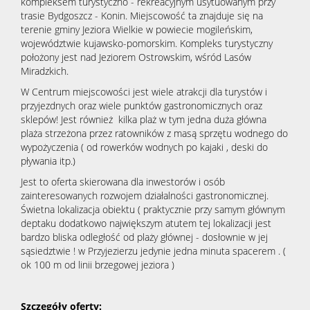
kompleksem turystyczno - rekreacyjnym usytuowanym przy
trasie Bydgoszcz - Konin. Miejscowość ta znajduje się na
terenie gminy Jeziora Wielkie w powiecie mogileńskim,
województwie kujawsko-pomorskim. Kompleks turystyczny
położony jest nad Jeziorem Ostrowskim, wśród Lasów
Miradzkich.
W Centrum miejscowości jest wiele atrakcji dla turystów i
przyjezdnych oraz wiele punktów gastronomicznych oraz
sklepów! Jest również kilka plaż w tym jedna duża główna
plaża strzeżona przez ratowników z masą sprzętu wodnego do
wypożyczenia ( od rowerków wodnych po kajaki , deski do
pływania itp.)
Jest to oferta skierowana dla inwestorów i osób
zainteresowanych rozwojem działalności gastronomicznej.
Świetna lokalizacja obiektu ( praktycznie przy samym głównym
deptaku dodatkowo największym atutem tej lokalizacji jest
bardzo bliska odległość od plaży głównej - dosłownie w jej
sąsiedztwie ! w Przyjezierzu jedynie jedna minuta spacerem . (
ok 100 m od linii brzegowej jeziora )
Szczegóły oferty: