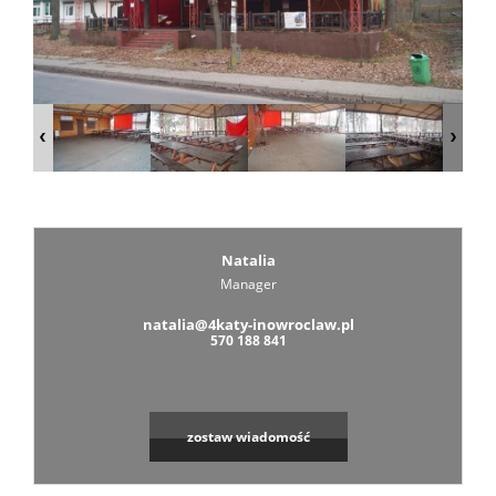
Zarządza
Wspólno
Mieszka
Natalia
Manager
Zarządza
natalia@4katy-inowroclaw.pl
570 188 841
Nieruch
zostaw wiadomość
Komercy