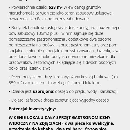
• Powierzchnia działki:
528
m²
W ewidencji gruntów
nieruchomość ta widnieje jako teren zabudowy usługowej,
oznaczona jako Bi - inne tereny zabudowane.
• Budynek handlowo usługowy jednej kondygnacji naziemnej o
pow zabudowy 105m2 plus - w nim zajmuje się duże
pomieszczenie gastronomiczna , dodatkowe dwa osobne
pomieszczenia na lodówki , sprzęt gastronomiczny oraz pom
socjalne , chłodnie ( specjalnie przystosowaną ) , łazienkę z wc
oraz dodatkowo z boku budynku utworzone mieszkanie dla
pracowników sezonowych skłądające się z dwóch osobnych
pokoi oraz łazienki z wc.
• Przed budynkiem duży teren wyłożony kostką brukową ( ok
350 m2) z miejscem dla wielu gości przed lokalem .
• Działka jest
uzbrojona
: dostęp do prądu, wody i kanalizacji.
• Dojazd: asfaltowa droga zapewniająca wygodny dostęp
Potencjał inwestycyjny:
W CENIE LOKALU CAŁY SPRZĘT GASTRONOMICZNY
WIDOCZNY NA ZDJĘCIACH ( dwa piece konwekcyjne,
urządzenia do kebaba , dwa rollbary , frytownice ,