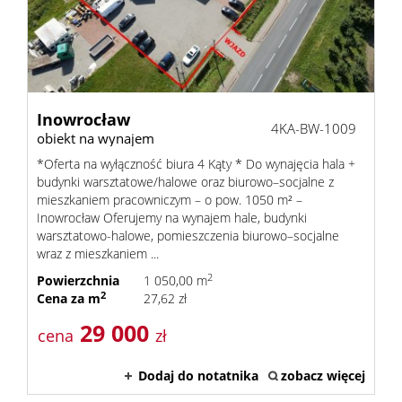
Zarządza
Wspólno
Inowrocław
4KA-BW-1009
obiekt na wynajem
*Oferta na wyłączność biura 4 Kąty * Do wynajęcia hala +
Mieszka
budynki warsztatowe/halowe oraz biurowo–socjalne z
mieszkaniem pracowniczym – o pow. 1050 m² –
Inowrocław Oferujemy na wynajem hale, budynki
Zarządza
warsztatowo-halowe, pomieszczenia biurowo–socjalne
wraz z mieszkaniem ...
2
Powierzchnia
1 050,00 m
2
Nieruch
Cena za m
27,62 zł
29 000
cena
zł
Komercy
Dodaj do notatnika
zobacz więcej