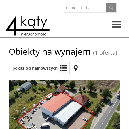
Rzeczo
Obiekty na wynajem
(1 oferta)
nieruc
Oferty
pokaż od najnowszych
Zarząd
nieruc
O
firmie