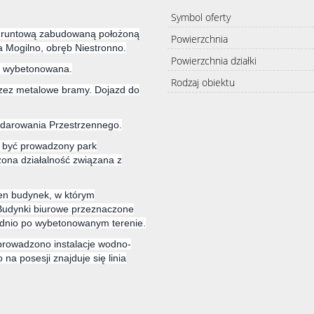
Symbol oferty
gruntową zabudowaną położoną
Powierzchnia
a Mogilno, obręb Niestronno.
Powierzchnia działki
est wybetonowana.
Rodzaj obiektu
przez metalowe bramy. Dojazd do
odarowania Przestrzennego.
e być prowadzony park
zona działalność związana z
den budynek, w którym
udynki biurowe przeznaczone
ednio po wybetonowanym terenie.
prowadzono instalacje wodno-
na posesji znajduje się linia