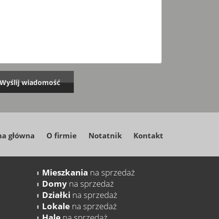
na główna
O firmie
Notatnik
Kontakt
Mieszkania
na sprzedaż
Domy
na sprzedaż
Działki
na sprzedaż
Lokale
na sprzedaż
Hale
na sprzedaż