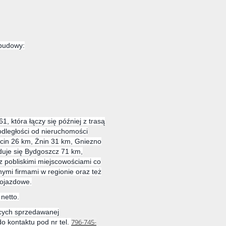
budowy:
61, która łączy się później z trasą
 odległości od nieruchomości
cin 26 km, Żnin 31 km, Gniezno
duje się Bydgoszcz 71 km,
 pobliskimi miejscowościami co
nymi firmami w regionie oraz też
dojazdowe.
netto.
ących sprzedawanej
796-745-
 kontaktu pod nr tel.