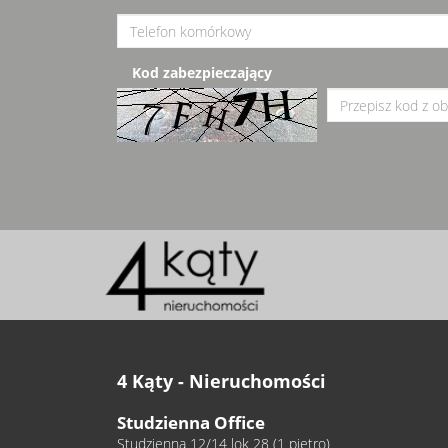
Kod zabezpieczający
4 Kąty - Nieruchomości
Studzienna Office
Studzienna 12/14 lok 28 (1 piętro)