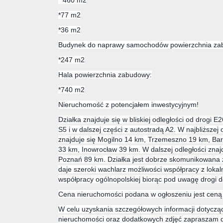
* 460 m2
*77 m2
*36 m2
Budynek do naprawy samochodów powierzchnia za
*247 m2
Hala powierzchnia zabudowy:
*740 m2
Nieruchomość z potencjałem inwestycyjnym!
Działka znajduje się w bliskiej odległości od drogi E2
S5 i w dalszej części z autostradą A2. W najbliższej
znajduje się Mogilno 14 km, Trzemeszno 19 km, Bar
33 km, Inowrocław 39 km. W dalszej odległości znaj
Poznań 89 km. Działka jest dobrze skomunikowana z
daje szeroki wachlarz możliwości współpracy z lokal
współpracy ogólnopolskiej biorąc pod uwagę drogi 
Cena nieruchomości podana w ogłoszeniu jest ceną 
W celu uzyskania szczegółowych informacji dotycz
nieruchomości oraz dodatkowych zdjęć zapraszam do