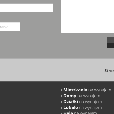
Stro
Mieszkania
na wynajem
Domy
na wynajem
Działki
na wynajem
Lokale
na wynajem
Hale
na wynajem