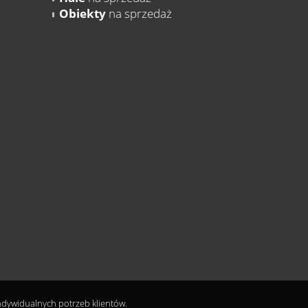
Obiekty
na sprzedaż
indywidualnych potrzeb klientów.