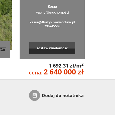
Kasia
Agent Nieruchomości
kasia@4katy-inowroclaw.pl
796745569
zostaw wiadomość
2
1 692,31 zł/m
2 640 000 zł
cena:
Dodaj do notatnika