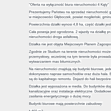
"Oferta na wyłączność biura nieruchomości 4 Kąty"
Prezentujemy Państwu na sprzedaż nieruchomość 
w miejscowości Głęboczek, powiat mogileński, gmin
Powierzchnia działki wynosi 4,8 ha, część działki j
Cała posesja jest ogrodzona. 2 wjazdy na działkę 
nieruchomości droga asfaltową.
Działka nie jest objęta Miejscowym Planem Zagosp
Zgodnie ze Studium na terenie nieruchomości moż
przemysłowy, wcześniej na tym terenie była prowad
wytwarzaniem mas bitumicznych.
Na nieruchomości znajdują się budynki biurowe, je
dokonywano napraw samochodów oraz duża hala. B
są do kapitalnego remontu. Dojazd do hali bezpośr
Działka jest wyposażona w media. Do budynków do
kanalizacyjne oraz instalacje elektryczne. Dodatkowo 
zasilania energetycznego o dużej mocy.
Budynki biurowe mają powierzchnie zabudowy: