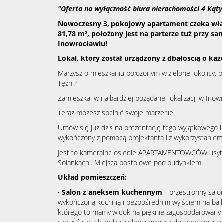
"Oferta na wyłączność biura nieruchomości 4 Kąty
Nowoczesny 3, pokojowy apartament czeka właś
81,78 m², położony jest na parterze tuż przy s
Inowrocławiu!
Lokal, który został urządzony z dbałością o każ
Marzysz o mieszkaniu położonym w zielonej okolicy, 
Tężni?
Zamieszkaj w najbardziej pożądanej lokalizacji w Inow
Teraz możesz spełnić swoje marzenie!
Umów się już dziś na prezentację tego wyjątkowego l
wykończony z pomocą projektanta i z wykorzystaniem 
Jest to kameralne osiedle APARTAMENTOWCÓW usyt
Solankach!. Miejsca postojowe pod budynkiem.
Układ pomieszczeń:
· Salon z aneksem kuchennym
– przestronny salo
wykończoną kuchnią i bezpośrednim wyjściem na balk
którego to mamy widok na pięknie zagospodarowany
cieszyć się z kawałka zieleni i miejsca do spędzania 