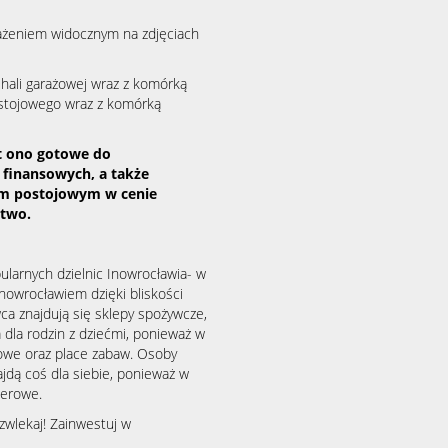
sażeniem widocznym na zdjęciach
hali garażowej wraz z komórką
ostojowego wraz z komórką
st ono gotowe do
finansowych, a także
em postojowym w cenie
stwo.
ularnych dzielnic Inowrocławia- w
nowrocławiem dzięki bliskości
a znajdują się sklepy spożywcze,
a dla rodzin z dziećmi, ponieważ w
wowe oraz place zabaw. Osoby
jdą coś dla siebie, ponieważ w
cerowe.
 zwlekaj! Zainwestuj w