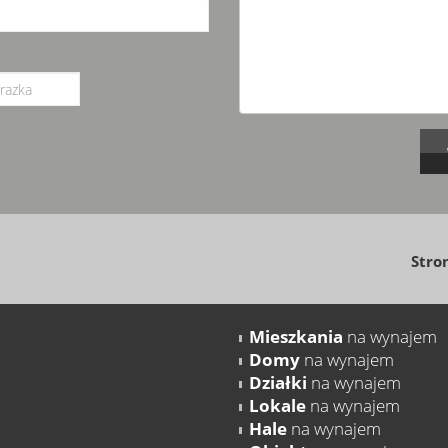
Stro
Mieszkania
na wynajem
Domy
na wynajem
Działki
na wynajem
Lokale
na wynajem
Hale
na wynajem