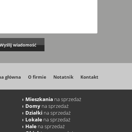
na główna
O firmie
Notatnik
Kontakt
Mieszkania
na sprzedaż
Domy
na sprzedaż
Działki
na sprzedaż
Lokale
na sprzedaż
Hale
na sprzedaż