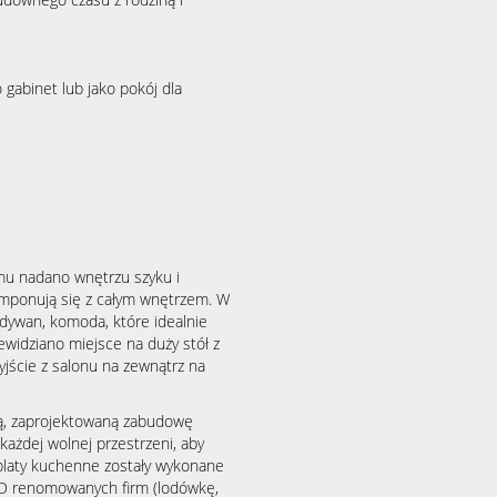
gabinet lub jako pokój dla
emu nadano wnętrzu szyku i
omponują się z całym wnętrzem. W
 dywan, komoda, które idealnie
widziano miejsce na duży stół z
yjście z salonu na zewnątrz na
, zaprojektowaną zabudowę
ażdej wolnej przestrzeni, aby
a blaty kuchenne zostały wykonane
GD renomowanych firm (lodówkę,