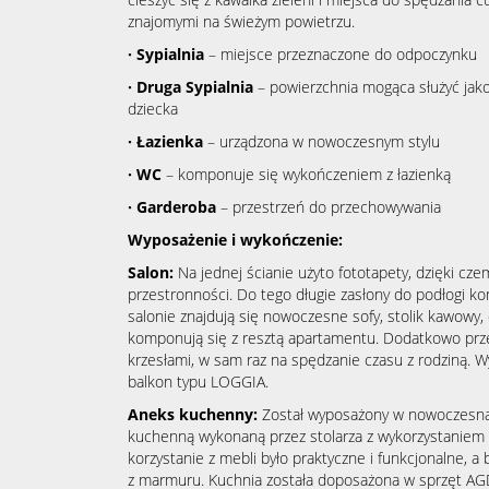
znajomymi na świeżym powietrzu.
· Sypialnia
– miejsce przeznaczone do odpoczynku
· Druga Sypialnia
– powierzchnia mogąca służyć jako 
dziecka
· Łazienka
– urządzona w nowoczesnym stylu
· WC
– komponuje się wykończeniem z łazienką
· Garderoba
– przestrzeń do przechowywania
Wyposażenie i wykończenie:
Salon:
Na jednej ścianie użyto fototapety, dzięki cz
przestronności. Do tego długie zasłony do podłogi k
salonie znajdują się nowoczesne sofy, stolik kawowy,
komponują się z resztą apartamentu. Dodatkowo prze
krzesłami, w sam raz na spędzanie czasu z rodziną. W
balkon typu LOGGIA.
Aneks kuchenny:
Został wyposażony w nowoczesną
kuchenną wykonaną przez stolarza z wykorzystaniem k
korzystanie z mebli było praktyczne i funkcjonalne, 
z marmuru. Kuchnia została doposażona w sprzęt A