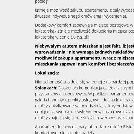
podłogi.
Istnieje możliwość zakupu apartamentu z cały wypo
(kwestia indywidualnego omówienia i wycenienia).
Dodatkowy komfort zapewniaja miejsce postojowe w 
lokatorską (istnieje możliwość dokupienia miejsca p
lokatorską w cenie 50 tys. zł)!
Niebywałym atutem mieszkania jest fakt, iż je
wprowadzenia i nie wymaga żadnych nakładów 
możliwość zakupu apartamentu wraz z miejsc
mieszkania zapewni nam komfort i bezpieczeń
Lokalizacja:
Nieruchomość znajduje się w jednej z najbardziej pop
Solankach
! Doskonała komunikacja osiedla z całym I
przystanków autobusowych. W pobliżu apartamentowc
galeria handlowa, punkty usługowe. Idealna lokalizacj
okolicy zlokalizowane są przedszkola, szkoły podsta
ceniące aktywność na świeżym powietrzu również zna
okolicy znajdują się liczne ścieżki rowerowe oraz spa
Apartament idealny dla pary lub rodzin z dziećmi! Nie
komfortowe mieszkanie już dziś.