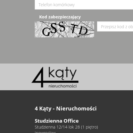
Kod zabezpieczający
4 Kąty - Nieruchomości
Studzienna Office
Studzienna 12/14 lok 28 (1 piętro)
Inowrocław