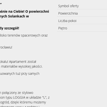
"
Symbol oferty
nie na Ciebie! O powierzchni
Powierzchnia
amych Solankach w
Liczba pokoi
dy szczegół!
Piętro
blisko terenów spacerowych oraz
rocławiu!
okalu! Apartament został
materiałów wysokiej jakości.
uowanych tuż przy samych
n połączony ze stylowo
on typu LOGGIA w układzie "L", z
 ogród, dzięki któremu możemy
cudownego czasu z rodziną i