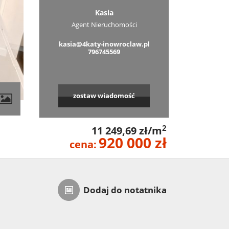
Kasia
Agent Nieruchomości
kasia@4katy-inowroclaw.pl
796745569
zostaw wiadomość
2
11 249,69 zł/m
920 000 zł
cena:
Dodaj do notatnika