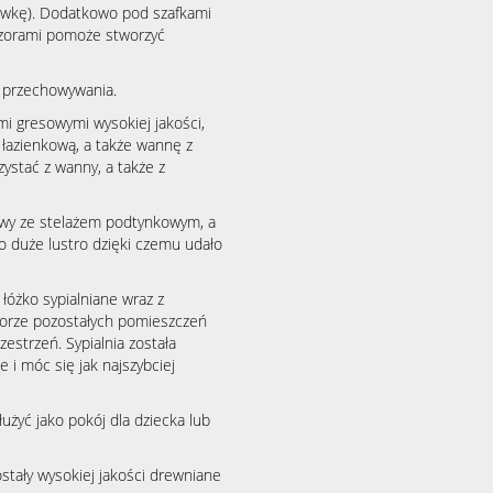
alówkę). Dodatkowo pod szafkami
czorami pomoże stworzyć
 przechowywania.
mi gresowymi wysokiej jakości,
łazienkową, a także wannę z
stać z wanny, a także z
wy ze stelażem podtynkowym, a
 duże lustro dzięki czemu udało
 łóżko sypialniane wraz z
lorze pozostałych pomieszczeń
estrzeń. Sypialnia została
e i móc się jak najszybciej
użyć jako pokój dla dziecka lub
tały wysokiej jakości drewniane