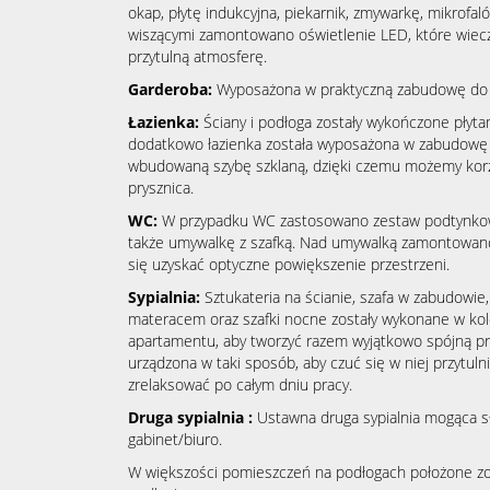
okap, płytę indukcyjna, piekarnik, zmywarkę, mikrof
wiszącymi zamontowano oświetlenie LED, które wie
przytulną atmosferę.
Garderoba:
Wyposażona w praktyczną zabudowę do
Łazienka:
Ściany i podłoga zostały wykończone płyta
dodatkowo łazienka została wyposażona w zabudowę 
wbudowaną szybę szklaną, dzięki czemu możemy korzy
prysznica.
WC:
W przypadku WC zastosowano zestaw podtynko
także umywalkę z szafką. Nad umywalką zamontowano
się uzyskać optyczne powiększenie przestrzeni.
Sypialnia:
Sztukateria na ścianie, szafa w zabudowie,
materacem oraz szafki nocne zostały wykonane w ko
apartamentu, aby tworzyć razem wyjątkowo spójną prz
urządzona w taki sposób, aby czuć się w niej przytulni
zrelaksować po całym dniu pracy.
Druga sypialnia :
Ustawna druga sypialnia mogąca sł
gabinet/biuro.
W większości pomieszczeń na podłogach położone zos