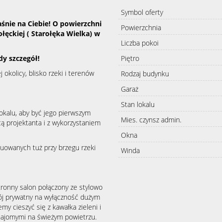
Symbol oferty
nie na Ciebie! O powierzchni
Powierzchnia
ołęckiej ( Starołęka Wielka) w
Liczba pokoi
dy szczegół!
Piętro
okolicy, blisko rzeki i terenów
Rodzaj budynku
Garaż
Stan lokalu
okalu, aby być jego pierwszym
Mies. czynsz admin.
ą projektanta i z wykorzystaniem
Okna
uowanych tuż przy brzegu rzeki
Winda
tronny salon połączony ze stylowo
j prywatny na wyłączność dużym
 cieszyć się z kawałka zieleni i
najomymi na świeżym powietrzu.