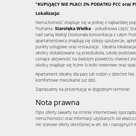
"KUPUJĄCY NIE PŁACI 2% PODATKU PCC oraz P
Lokalizacja:
Nieruchomość znajduje się w jednej z najbardziej pop
Poznania-
Starołęka Wielka
– południowa część Star
nad samą Wartą! Doskonała komunikacja z całym Poz
apartamentowca znajdują się sklepy spożywcze, apteki 
punkty usługowe oraz restauracje . Idealna lokalizacj
okolicy zlokalizowane są przedszkola, szkoły podsta
ceniące aktywność na świeżym powietrzu również zna
okolicy znajduje się liczne ścieżki rowerowe oraz sp
Apartament idealny dla pary lub rodzin z dziećmi! Nie
komfortowe mieszkanie już dziś.
Zapraszamy na prezentację w dogodnym terminie!
Nota prawna
Opis oferty zawarty na stronie internetowej sporządz
nieruchomości oraz informacji uzyskanych od właścicie
nie stanowi oferty określonej w art. 66 i następnych K