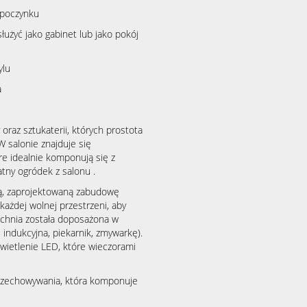
dpoczynku
użyć jako gabinet lub jako pokój
ylu
a
oraz sztukaterii, których prostota
W salonie znajduje się
e idealnie komponują się z
tny ogródek z salonu .
, zaprojektowaną zabudowę
ażdej wolnej przestrzeni, aby
Kuchnia została doposażona w
indukcyjna, piekarnik, zmywarkę).
ietlenie LED, które wieczorami
zechowywania, która komponuje