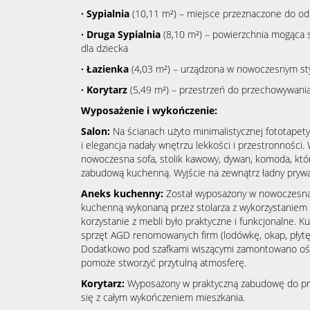
· Sypialnia
(10,11 m²) – miejsce przeznaczone do o
· Druga Sypialnia
(8,10 m²) – powierzchnia mogąca sł
dla dziecka
· Łazienka
(4,03 m²) – urządzona w nowoczesnym st
· Korytarz
(5,49 m²) – przestrzeń do przechowywani
Wyposażenie i wykończenie:
Salon:
Na ścianach użyto minimalistycznej fototapety 
i elegancja nadały wnętrzu lekkości i przestronności. 
nowoczesna sofa, stolik kawowy, dywan, komoda, któr
zabudową kuchenną. Wyjście na zewnątrz ładny prywa
Aneks kuchenny:
Został wyposażony w nowoczesną
kuchenną wykonaną przez stolarza z wykorzystaniem k
korzystanie z mebli było praktyczne i funkcjonalne. 
sprzęt AGD renomowanych firm (lodówkę, okap, płytę 
Dodatkowo pod szafkami wiszącymi zamontowano ośw
pomoże stworzyć przytulną atmosferę.
Korytarz:
Wyposażony w praktyczną zabudowę do pr
się z całym wykończeniem mieszkania.