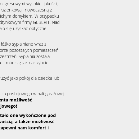
mi gresowymi wysokiej jakości,
łazienkową , nowoczesną z
 cichym domykiem. W przypadku
dtynkowym firmy GEBERIT. Nad
ło się uzyskać optyczne
 łóżko sypialniane wraz z
lorze pozostałych pomieszczeń
estrzeń. Sypialnia została
e i móc się jak najszybciej
użyć jako pokój dla dziecka lub
ca postojowego w hali garażowej
enta możliwość
ojowego!
ostało one wykończone pod
wością, a także możliwość
zapewni nam komfort i