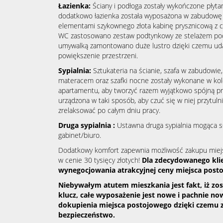
Łazienka:
Ściany i podłoga zostały wykończone płyta
dodatkowo łazienka została wyposażona w zabudowę 
elementami szykownego złota kabinę prysznicową z
WC zastosowano zestaw podtynkowy ze stelażem po
umywalką zamontowano duże lustro dzięki czemu uda
powiększenie przestrzeni.
Sypialnia:
Sztukateria na ścianie, szafa w zabudowie,
materacem oraz szafki nocne zostały wykonane w ko
apartamentu, aby tworzyć razem wyjątkowo spójną prz
urządzona w taki sposób, aby czuć się w niej przytulni
zrelaksować po całym dniu pracy.
Druga sypialnia :
Ustawna druga sypialnia mogąca sł
gabinet/biuro.
Dodatkowy komfort zapewnia możliwość zakupu miejs
w cenie 30 tysięcy złotych!
Dla zdecydowanego kli
wynegocjowania atrakcyjnej ceny miejsca post
Niebywałym atutem mieszkania jest fakt, iż z
klucz, całe wyposażenie jest nowe i pachnie no
dokupienia miejsca postojowego dzięki czemu 
bezpieczeństwo.