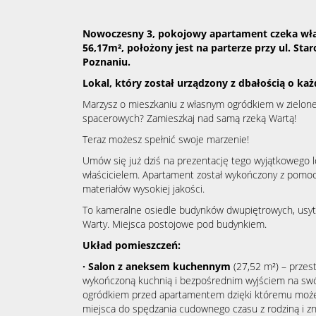
Nowoczesny 3, pokojowy apartament czeka właś
56,17m², położony jest na parterze przy ul. Star
Poznaniu.
Lokal, który został urządzony z dbałością o każ
Marzysz o mieszkaniu z własnym ogródkiem w zielonej 
spacerowych? Zamieszkaj nad samą rzeką Wartą!
Teraz możesz spełnić swoje marzenie!
Umów się już dziś na prezentację tego wyjątkowego l
właścicielem. Apartament został wykończony z pomoc
materiałów wysokiej jakości.
To kameralne osiedle budynków dwupiętrowych, usyt
Warty. Miejsca postojowe pod budynkiem.
Układ pomieszczeń:
· Salon z aneksem kuchennym
(27,52 m²) – przes
wykończoną kuchnią i bezpośrednim wyjściem na swó
ogródkiem przed apartamentem dzięki któremu możemy
miejsca do spędzania cudownego czasu z rodziną i z