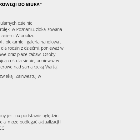
ROWIZJI DO BIURA"
ularnych dzielnic
ołęki w Poznaniu, zlokalizowana
naniem. W pobliżu
, piekarnie , galeria handlowa ,
a dla rodzin z dziećmi, ponieważ w
wowe oraz place zabaw. Osoby
jdą coś dla siebie, ponieważ w
acerowe nad samą rzeką Wartą!
 zwlekaj! Zainwestuj w
any jest na podstawie oględzin
la, może podlegać aktualizacji i
.C.