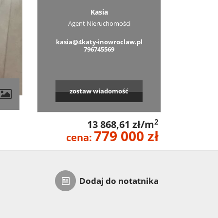
Kasia
Agent Nieruchomości
kasia@4katy-inowroclaw.pl
796745569
zostaw wiadomość
2
13 868,61 zł/m
779 000 zł
cena:
Dodaj do notatnika