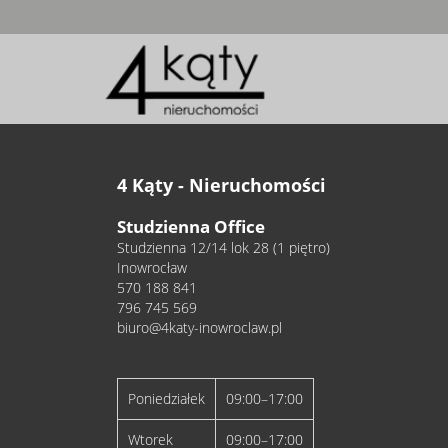
4 Kąty - Nieruchomości
Studzienna Office
Studzienna 12/14 lok 28 (1 piętro)
Inowrocław
570 188 841
796 745 569
biuro@4katy-inowroclaw.pl
Poniedziałek
09:00–17:00
Wtorek
09:00–17:00