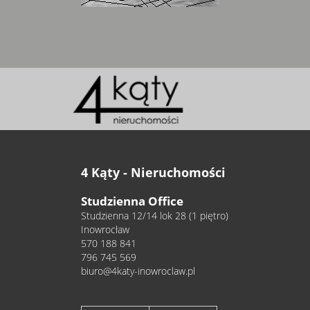
4 Kąty - Nieruchomości
Studzienna Office
Studzienna 12/14 lok 28 (1 piętro)
Inowrocław
570 188 841
796 745 569
biuro@4katy-inowroclaw.pl