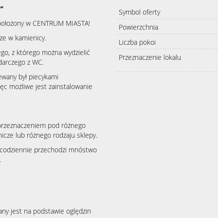
"
Symbol oferty
 położony w CENTRUM MIASTA!
Powierzchnia
ze w kamienicy.
Liczba pokoi
go, z którego można wydzielić
Przeznaczenie lokalu
darczego z WC.
ewany był piecykami
ęc możliwe jest zainstalowanie
rzeznaczeniem pod różnego
nicze lub różnego rodzaju sklepy.
ie codziennie przechodzi mnóstwo
.
any jest na podstawie oględzin