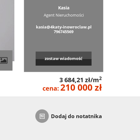
Kasia
Agent Nieruchomości
kasia@4katy-inowroclaw.pl
796745569
zostaw wiadomość
2
3 684,21 zł/m
210 000 zł
cena:
Dodaj do notatnika