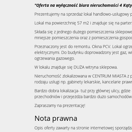
"Oferta na wyłączność biura nieruchomości 4 Kąty
Prezentujemy na sprzedaż lokal handlowo-usługowy
Lokal ma powierzchnię 57 m2 i znajduje się na parter
Składa się z jednego dużego pomieszczenia sklepowe
mniejsze pomieszczenia oraz z pomieszczenia gospo
Przeznaczony jest do remontu. Okna PCV. Lokal ogrz
elektrycznymi. Do budynku doprowadzony jest gaz, wi
ogrzewania gazowego.
W lokalu znajduje się DUŻA witryna sklepowa.
Nieruchomość zlokalizowana w CENTRUM MIASTA z p
rodzaju usługi np. gabinety lekarskie, kancelarie praw
Bardzo dobra lokalizacja- tuż przy głównej ulicy, gdz
przechodniów i przejeżdża bardzo dużo samochodów
Zapraszamy na prezentację!
Nota prawna
Opis oferty zawarty na stronie internetowej sporządz