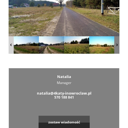
Zarządza
Wspólno
Mieszka
Zarządza
Natalia
Manager
natalia@4katy-inowroclaw.pl
Nieruch
570 188 841
Komercy
zostaw wiadomość