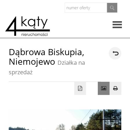
Rzeczo
Dąbrowa Biskupia,
Niemojewo
nieruc
Działka na
Oferty
sprzedaż
Zarząd
nieruc
O
firmie