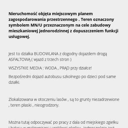
Nieruchomość objęta miejscowym planem
zagospodarowania przestrzennego . Teren oznaczony
symbolem MN/U przeznaczonym na cele zabudowy
mieszkaniowej jednorodzinnej z dopuszczeniem funkcji
usługowej.
Jest to działka BUDOWLANA z dogodny dojazdem drogą
ASFALTOWĄ ( wjazd z trzech stron )
WSZYSTKIE MEDIA : WODA , PRĄD przy działce!
Bezpośredni dojazd autobusu szkolnego po dzieci pod same
działki.
Zlokalizowana w otoczeniu lasów , są to grunty niezadrzewione
, teren płaski , nieogrodzony.
Można tutaj odpoczywać po pracy z dala od miejskiego zgiełku
i hałasu w malowniczej i urokliwej okolicy.. Jednocześnie jest