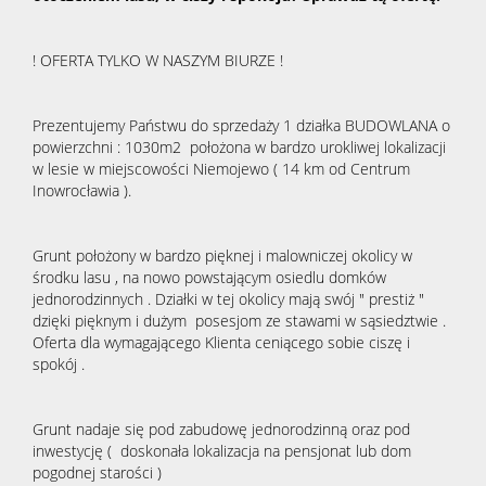
! OFERTA TYLKO W NASZYM BIURZE !
Prezentujemy Państwu do sprzedaży 1 działka BUDOWLANA o
powierzchni : 1030m2 położona w bardzo urokliwej lokalizacji
w lesie w miejscowości Niemojewo ( 14 km od Centrum
Inowrocławia ).
Grunt położony w bardzo pięknej i malowniczej okolicy w
środku lasu , na nowo powstającym osiedlu domków
jednorodzinnych . Działki w tej okolicy mają swój " prestiż "
dzięki pięknym i dużym posesjom ze stawami w sąsiedztwie .
Oferta dla wymagającego Klienta ceniącego sobie ciszę i
spokój .
Grunt nadaje się pod zabudowę jednorodzinną oraz pod
inwestycję ( doskonała lokalizacja na pensjonat lub dom
pogodnej starości )