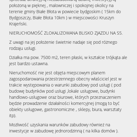
położoną w pięknej , malowniczej i spokojnej okolicy na
terenie gminy Białe Błota w powiecie bydgoskim ( 15km do
Bydgoszczy, Białe Błota 10km ) w miejscowości Kruszyn
Krajeński.
NIERUCHOMOŚĆ ZLOKALIZOWANA BLISKO ZJAZDU NA S5.
Z uwagi na jej położenie świetnie nadaje się pod różnego
rodzaju usługi.
Działka ma pow. 7500 m2, teren płaski, w kształcie trójkąta ale
jest bardzo ustawna.
Nieruchomość nie jest objęta miejscowym planem
zagospodarowania przestrzennego obecny właściciel jest w
trakcie występowania o warunki zabudowy pod usługi ( pod
budowę budynków pod usługi ,lokale usługowe, budynki
handlowo-usługowe oraz biurowe, których przeznaczeniem
będzie prowadzenie działalności komercyjnej (mogą to być
obiekty usługowe, gastronomiczne , sklepy, biura, warsztaty
itp).
Możliwość uzyskania warunków zabudowy również na
inwestycje w zabudowę jednorodzinną ( na kilka domów ).