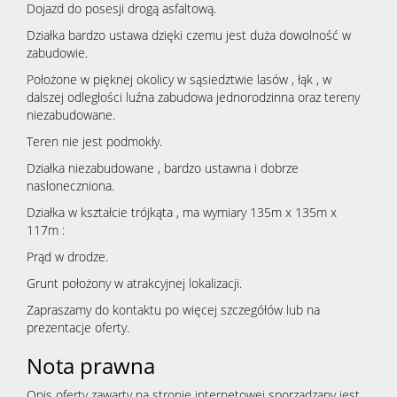
Dojazd do posesji drogą asfaltową.
Działka bardzo ustawa dzięki czemu jest duża dowolność w
zabudowie.
Położone w pięknej okolicy w sąsiedztwie lasów , łąk , w
dalszej odległości luźna zabudowa jednorodzinna oraz tereny
niezabudowane.
Teren nie jest podmokły.
Działka niezabudowane , bardzo ustawna i dobrze
nasłoneczniona.
Działka w kształcie trójkąta , ma wymiary 135m x 135m x
117m :
Prąd w drodze.
Grunt położony w atrakcyjnej lokalizacji.
Zapraszamy do kontaktu po więcej szczegółów lub na
prezentacje oferty.
Nota prawna
Opis oferty zawarty na stronie internetowej sporządzany jest