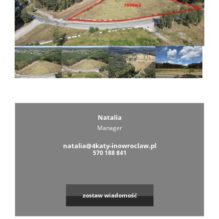
Zarządza
Wspólno
Mieszka
Natalia
Zarządza
Manager
natalia@4katy-inowroclaw.pl
570 188 841
Nieruch
zostaw wiadomość
Komercy