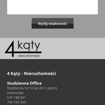
4 Kąty - Nieruchomości
Studzienna Office
Studzienna 12/14 lok 28 (1 piętro)
Inowrocław
570 188 841
796 745 569