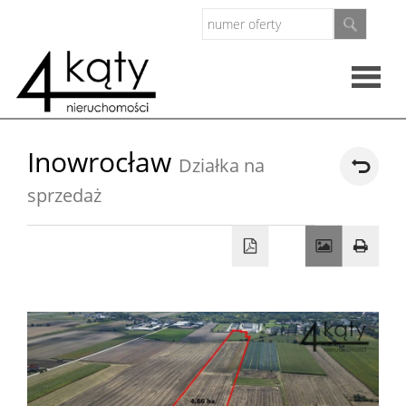
Rzeczo
Inowrocław
Działka na
nieruc
sprzedaż
Oferty
Zarząd
nieruc
O
firmie