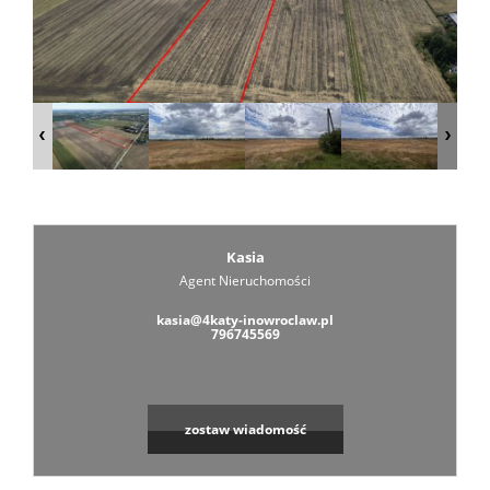
Zarządza
Wspólno
Mieszka
Kasia
Agent Nieruchomości
Zarządza
kasia@4katy-inowroclaw.pl
796745569
Nieruch
zostaw wiadomość
Komercy