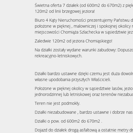
Świetna oferta 7 działek (od 600m2 do 670m2) z pięk
120m2 od linii brzegowej jeziora!
Biuro 4 Kąty Nieruchomości prezentujemy Państwu do 
położone w pięknej , malowniczej i spokojnej okolic
miejscowości Chomiąża Szlachecka w sąsiedztwie jezi
Zaledwie 120m2 od jeziora Chomiąskiego!
Na działki zostały wydane warunki zabudowy: Dopus
rekreacyjno-letniskowych.
Działki bardzo ustawne dzięki czemu jest duża dow
własne upodobania przyszłych Właścicieli.
Położone w pięknej okolicy w sąsiedztwie lasów, jezior
jednorodzinnej lub letniskowej oraz terenów niezab
Teren nie jest podmokły.
Działki niezabudowane , bardzo ustawne i dobrze nas
Działki o pow. od 600m2 do 670m2 .
Dojazd do działek drogą asfaltową a ostatnie metry d