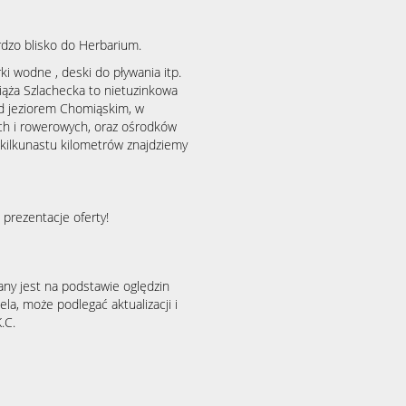
rdzo blisko do Herbarium.
i wodne , deski do pływania itp.
iąża Szlachecka to nietuzinkowa
d jeziorem Chomiąskim, w
ch i rowerowych, oraz ośrodków
kilkunastu kilometrów znajdziemy
prezentacje oferty!
any jest na podstawie oględzin
la, może podlegać aktualizacji i
.C.