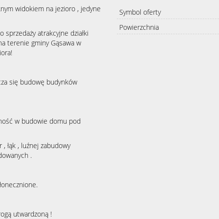
nym widokiem na jezioro , jedyne
Symbol oferty
Powierzchnia
sprzedaży atrakcyjne działki
y na terenie gminy Gąsawa w
ora!
zcza się budowę budynków
olność w budowie domu pod
 , łąk , luźnej zabudowy
udowanych .
łonecznione.
rogą utwardzoną !