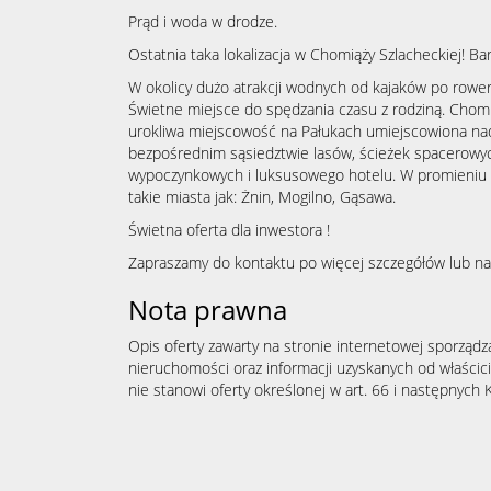
Prąd i woda w drodze.
Ostatnia taka lokalizacja w Chomiąży Szlacheckiej! Ba
W okolicy dużo atrakcji wodnych od kajaków po rowerk
Świetne miejsce do spędzania czasu z rodziną. Chom
urokliwa miejscowość na Pałukach umiejscowiona na
bezpośrednim sąsiedztwie lasów, ścieżek spacerowy
wypoczynkowych i luksusowego hotelu. W promieniu 
takie miasta jak: Żnin, Mogilno, Gąsawa.
Świetna oferta dla inwestora !
Zapraszamy do kontaktu po więcej szczegółów lub na 
Nota prawna
Opis oferty zawarty na stronie internetowej sporządz
nieruchomości oraz informacji uzyskanych od właścicie
nie stanowi oferty określonej w art. 66 i następnych K