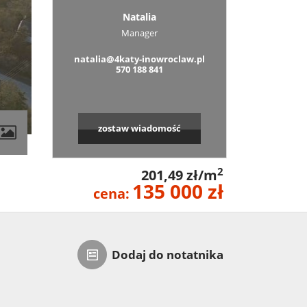
Natalia
Manager
natalia@4katy-inowroclaw.pl
570 188 841
zostaw wiadomość
2
201,49 zł/m
135 000 zł
cena:
Dodaj do notatnika