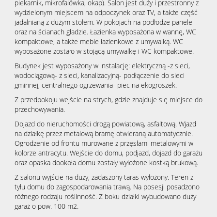
piekarnik, mikrofalówka, okap). Salon jest duży i przestronny z
wydzielonym miejscem na odpoczynek oraz TV, a także część
jadalnianą z dużym stołem. W pokojach na podłodze panele
oraz na ścianach gładzie. Łazienka wyposażona w wannę, WC
kompaktowe, a także meble łazienkowe z umywalką. WC
wyposażone zostało w stojącą umywalkę i WC kompaktowe.
Budynek jest wyposażony w instalację: elektryczną -z sieci,
wodociągową- z sieci, kanalizacyjną- podłączenie do sieci
gminnej, centralnego ogrzewania- piec na ekogroszek.
Z przedpokoju wejście na strych, gdzie znajduje się miejsce do
przechowywania.
Dojazd do nieruchomości drogą powiatową, asfaltową. Wjazd
na działkę przez metalową bramę otwieraną automatycznie.
Ogrodzenie od frontu murowane z przęsłami metalowymi w
kolorze antracytu. Wejście do domu, podjazd, dojazd do garażu
oraz opaska dookoła domu zostały wyłożone kostką brukową.
Z salonu wyjście na duży, zadaszony taras wyłożony. Teren z
tyłu domu do zagospodarowania trawą. Na posesji posadzono
różnego rodzaju roślinność. Z boku działki wybudowano duży
garaż o pow. 100 m2.