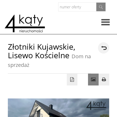
Rzeczo
Złotniki Kujawskie,
Lisewo Kościelne
nieruc
Dom na
Oferty
sprzedaż
Zarząd
nieruc
O
firmie