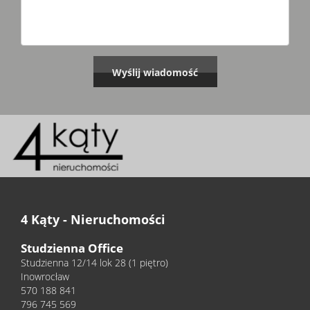
4 Kąty - Nieruchomości
Studzienna Office
Studzienna 12/14 lok 28 (1 piętro)
Inowrocław
570 188 841
796 745 569