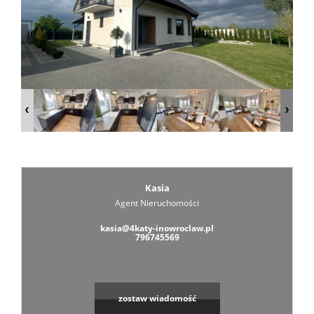
Zarządza
Wspólno
Mieszka
Zarządza
Kasia
Agent Nieruchomości
kasia@4katy-inowroclaw.pl
Nieruch
796745569
Komercy
zostaw wiadomość