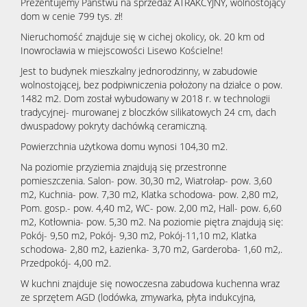
Prezentujemy Państwu na sprzedaż ATRAKCYJNY, wolnostojący
dom w cenie 799 tys. zł!
Nieruchomość znajduje się w cichej okolicy, ok. 20 km od
Inowrocławia w miejscowości Lisewo Kościelne!
Jest to budynek mieszkalny jednorodzinny, w zabudowie
wolnostojącej, bez podpiwniczenia położony na działce o pow.
1482 m2. Dom został wybudowany w 2018 r. w technologii
tradycyjnej- murowanej z bloczków silikatowych 24 cm, dach
dwuspadowy pokryty dachówką ceramiczną.
Powierzchnia użytkowa domu wynosi 104,30 m2.
Na poziomie przyziemia znajdują się przestronne
pomieszczenia. Salon- pow. 30,30 m2, Wiatrołap- pow. 3,60
m2, Kuchnia- pow. 7,30 m2, Klatka schodowa- pow. 2,80 m2,
Pom. gosp.- pow. 4,40 m2, WC- pow. 2,00 m2, Hall- pow. 6,60
m2, Kotłownia- pow. 5,30 m2. Na poziomie piętra znajdują się:
Pokój- 9,50 m2, Pokój- 9,30 m2, Pokój-11,10 m2, Klatka
schodowa- 2,80 m2, Łazienka- 3,70 m2, Garderoba- 1,60 m2,.
Przedpokój- 4,00 m2.
W kuchni znajduje się nowoczesna zabudowa kuchenna wraz
ze sprzętem AGD (lodówka, zmywarka, płyta indukcyjna,