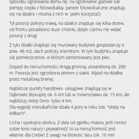
sposobu ogrzewania domu np. na ogrzewanie gazowe lub
pompę ciepła z fotowoltaiką- panele fotowoltaiczne znajdują
się na działce i można z nich w pełni korzystać).
Tył posesji pokryty trawą, na działce znajduje się kilka drzew,
od frontu posadzono duże choinki, dzięki czemu nie widać
posesji z drogi.
Z tyłu działki znajduje się murowany budynek gospodarczy o
pow. 48 m2, dach pokryty eternitem. W tym budynku znajduje
się pomieszczenie, w którym zamontowany jest piec.
Dojazd do nieruchomości drogą gminną, utwardzoną ok. 200
m. Posesja jest ogrodzona płotem z siatki. Wjazd na działkę
przez metalową bramę.
Najbliższe punkty handlowo- usługowe znajdują się w
Dąbrowie Biskupiej ok. 6 km lub w Inowrocławiu ok. 15 km, ale
najbliższy sklep Dino- tylko 4 km.
Dla wygody mieszkańców działa 4 pory w roku tzw. "sklep na
kółkach".
Cicha i spokojna okolica. Z dala od zgiełku miasta. Jeśli cenisz
sobie łono natury i prywatność to ta nieruchomość jest
właśnie dla Ciebie! Z uwagi na bliskość lasu (ok. 10 min