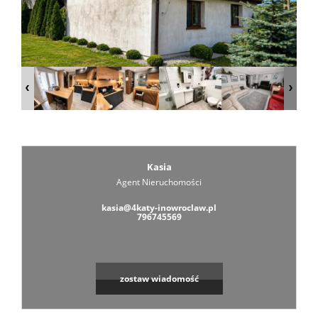
Zarządza
Wspólno
Mieszka
Kasia
Agent Nieruchomości
Zarządza
kasia@4katy-inowroclaw.pl
796745569
Nieruch
zostaw wiadomość
Komercy