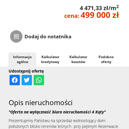
2
4 471,33 zł/m
Zarządza
499 000 zł
cena:
Najmem
Dodaj do notatnika
Kontak
Informacje
Kalkulator
Kalkulator
Podobne
ogólne
kredytowy
kosztów
oferty
Udostępnij ofertę
Opis nieruchomości
"Oferta na wyłączność biura nieruchomości 4 Kąty"
Prezentujemy Państwu na sprzedaż wolnostojący dom
położonych blisko terenów leśnych- przy pięknym Rezerwacie