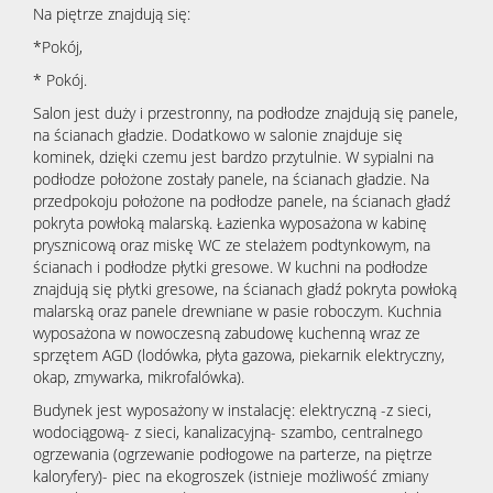
Na piętrze znajdują się:
*Pokój,
* Pokój.
Salon jest duży i przestronny, na podłodze znajdują się panele,
na ścianach gładzie. Dodatkowo w salonie znajduje się
kominek, dzięki czemu jest bardzo przytulnie. W sypialni na
podłodze położone zostały panele, na ścianach gładzie. Na
przedpokoju położone na podłodze panele, na ścianach gładź
pokryta powłoką malarską. Łazienka wyposażona w kabinę
prysznicową oraz miskę WC ze stelażem podtynkowym, na
ścianach i podłodze płytki gresowe. W kuchni na podłodze
znajdują się płytki gresowe, na ścianach gładź pokryta powłoką
malarską oraz panele drewniane w pasie roboczym. Kuchnia
wyposażona w nowoczesną zabudowę kuchenną wraz ze
sprzętem AGD (lodówka, płyta gazowa, piekarnik elektryczny,
okap, zmywarka, mikrofalówka).
Budynek jest wyposażony w instalację: elektryczną -z sieci,
wodociągową- z sieci, kanalizacyjną- szambo, centralnego
ogrzewania (ogrzewanie podłogowe na parterze, na piętrze
kaloryfery)- piec na ekogroszek (istnieje możliwość zmiany