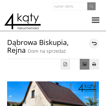
Rzeczo
Dąbrowa Biskupia,
Rejna
nieruc
Dom na sprzedaż
Oferty
Zarząd
nieruc
O
firmie