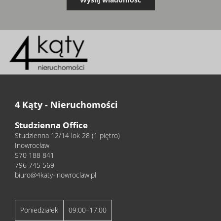
4 Kąty - Nieruchomości
Studzienna Office
Studzienna 12/14 lok 28 (1 piętro)
Inowrocław
570 188 841
796 745 569
biuro@4katy-inowroclaw.pl
Poniedziałek
09:00–17:00