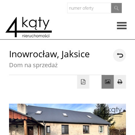
Rzeczo
Inowrocław,
Jaksice
nieruc
Dom na sprzedaż
Oferty
Zarząd
nieruc
O
firmie