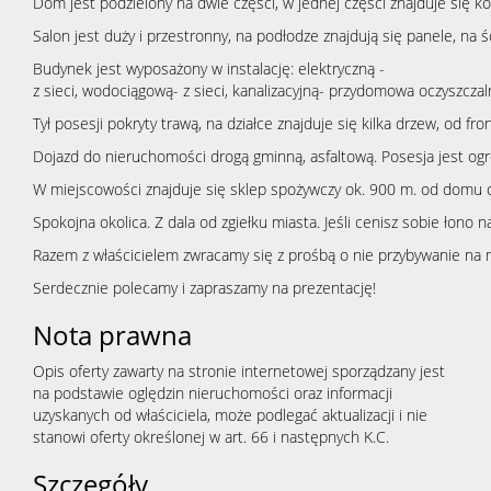
Dom jest podzielony na dwie części, w jednej części znajduje się k
Salon jest duży i przestronny, na podłodze znajdują się panele, na
Budynek jest wyposażony w instalację: elektryczną -
z sieci, wodociągową- z sieci, kanalizacyjną- przydomowa oczyszcza
Tył posesji pokryty trawą, na działce znajduje się kilka drzew, od fr
Dojazd do nieruchomości drogą gminną, asfaltową. Posesja jest og
W miejscowości znajduje się sklep spożywczy ok. 900 m. od domu o
Spokojna okolica. Z dala od zgiełku miasta. Jeśli cenisz sobie łono 
Razem z właścicielem zwracamy się z prośbą o nie przybywanie na 
Serdecznie polecamy i zapraszamy na prezentację!
Nota prawna
Opis oferty zawarty na stronie internetowej sporządzany jest
na podstawie oględzin nieruchomości oraz informacji
uzyskanych od właściciela, może podlegać aktualizacji i nie
stanowi oferty określonej w art. 66 i następnych K.C.
Szczegóły