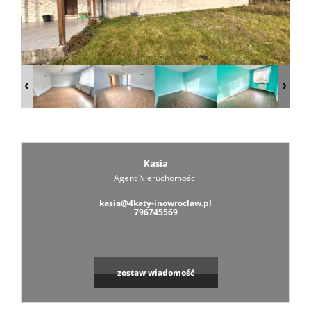
Zarządza
Wspólno
Mieszka
Kasia
Agent Nieruchomości
Zarządza
kasia@4katy-inowroclaw.pl
796745569
Nieruch
zostaw wiadomość
Komercy