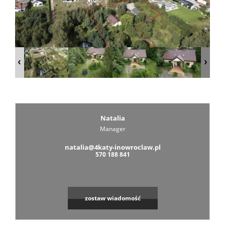
Zarządza
Wspólno
Mieszka
Natalia
Manager
Zarządza
natalia@4katy-inowroclaw.pl
570 188 841
Nieruch
zostaw wiadomość
Komercy