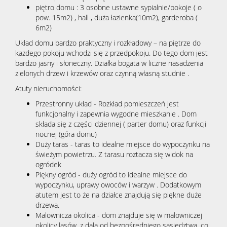
piętro domu : 3 osobne ustawne sypialnie/pokoje ( o
pow. 15m2) , hall , duża łazienka(10m2), garderoba (
6m2)
Układ domu bardzo praktyczny i rozkładowy – na piętrze do
każdego pokoju wchodzi się z przedpokoju. Do tego dom jest
bardzo jasny i słoneczny. Działka bogata w liczne nasadzenia
zielonych drzew i krzewów oraz czynną własną studnie .
Atuty nieruchomości:
Przestronny układ - Rozkład pomieszczeń jest
funkcjonalny i zapewnia wygodne mieszkanie . Dom
składa się z części dziennej ( parter domu) oraz funkcji
nocnej (góra domu)
Duży taras - taras to idealne miejsce do wypoczynku na
świeżym powietrzu. Z tarasu roztacza się widok na
ogródek
Piękny ogród - duży ogród to idealne miejsce do
wypoczynku, uprawy owoców i warzyw . Dodatkowym
atutem jest to że na działce znajdują się piękne duże
drzewa.
Malownicza okolica - dom znajduje się w malowniczej
okolicy lasów, z dala od bezpośredniego sąsiedztwa, co