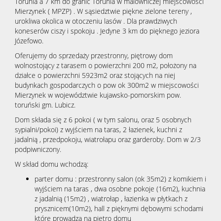
Torunia a 7 km do granic Torunia w malowniczej miejscowości
Mierzynek ( MPZP) . W sąsiedztwie piękne zielone tereny ,
urokliwa okolica w otoczeniu lasów . Dla prawdziwych
koneserów ciszy i spokoju . Jedyne 3 km do pięknego jeziora
Józefowo.
Oferujemy do sprzedaży przestronny, piętrowy dom
wolnostojący z tarasem o powierzchni 200 m2, położony na
działce o powierzchni 5923m2 oraz stojących na niej
budynkach gospodarczych o pow ok 300m2 w miejscowości
Mierzynek w województwie kujawsko-pomorskim pow.
toruński gm. Lubicz.
Dom składa się z 6 pokoi ( w tym salonu, oraz 5 osobnych
sypialni/pokoi) z wyjściem na taras, 2 łazienek, kuchni z
jadalnią , przedpokoju, wiatrołapu oraz garderoby. Dom w 2/3
podpiwniczony.
W skład domu wchodzą:
parter domu : przestronny salon (ok 35m2) z komikiem i
wyjściem na taras , dwa osobne pokoje (16m2), kuchnia
z jadalnią (15m2) , wiatrołap , łazienka w płytkach z
prysznicem(10m2), hall z pięknymi dębowymi schodami
które prowadzą na piętro domu