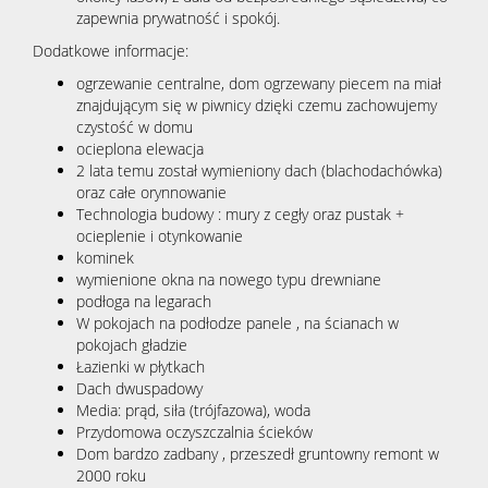
zapewnia prywatność i spokój.
Dodatkowe informacje:
ogrzewanie centralne, dom ogrzewany piecem na miał
znajdującym się w piwnicy dzięki czemu zachowujemy
czystość w domu
ocieplona elewacja
2 lata temu został wymieniony dach (blachodachówka)
oraz całe orynnowanie
Technologia budowy : mury z cegły oraz pustak +
ocieplenie i otynkowanie
kominek
wymienione okna na nowego typu drewniane
podłoga na legarach
W pokojach na podłodze panele , na ścianach w
pokojach gładzie
Łazienki w płytkach
Dach dwuspadowy
Media: prąd, siła (trójfazowa), woda
Przydomowa oczyszczalnia ścieków
Dom bardzo zadbany , przeszedł gruntowny remont w
2000 roku