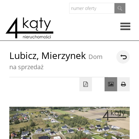
Rzeczo
Lubicz,
Mierzynek
Dom
nieruc
na sprzedaż
Oferty
Zarząd
nieruc
O
firmie