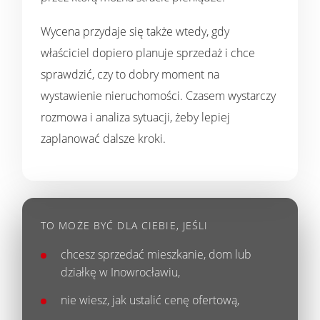
Wycena przydaje się także wtedy, gdy
właściciel dopiero planuje sprzedaż i chce
sprawdzić, czy to dobry moment na
wystawienie nieruchomości. Czasem wystarczy
rozmowa i analiza sytuacji, żeby lepiej
zaplanować dalsze kroki.
TO MOŻE BYĆ DLA CIEBIE, JEŚLI
chcesz sprzedać
mieszkanie
, dom lub
działkę w Inowrocławiu,
nie wiesz, jak ustalić cenę ofertową,