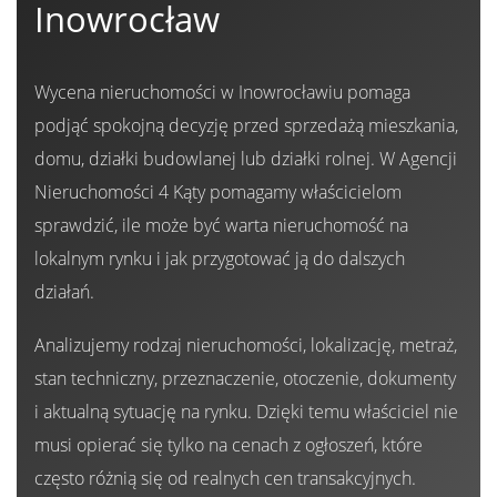
Inowrocław
Zarządza
Wycena nieruchomości w Inowrocławiu pomaga
podjąć spokojną decyzję przed sprzedażą mieszkania,
Wspólno
domu, działki budowlanej lub działki rolnej. W Agencji
Nieruchomości 4 Kąty pomagamy właścicielom
Mieszka
sprawdzić, ile może być warta nieruchomość na
lokalnym rynku i jak przygotować ją do dalszych
działań.
Zarządza
Analizujemy rodzaj nieruchomości, lokalizację, metraż,
Nieruch
stan techniczny, przeznaczenie, otoczenie, dokumenty
i aktualną sytuację na rynku. Dzięki temu właściciel nie
musi opierać się tylko na cenach z ogłoszeń, które
Komercy
często różnią się od realnych cen transakcyjnych.