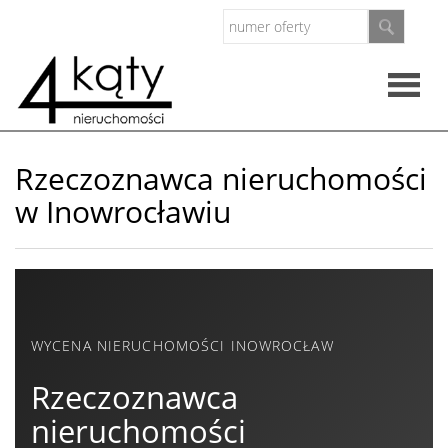
Rzeczo
Rzeczoznawca nieruchomości
w Inowrocławiu
nieruc
Oferty
Zarząd
WYCENA NIERUCHOMOŚCI INOWROCŁAW
nieruc
O
Rzeczoznawca
nieruchomości
firmie