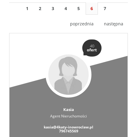
1
2
3
4
5
6
7
poprzednia
następna
40
ofert
Kasia
Agent Nieruchomości
kasia@4katy-inowroclaw.pl
796745569