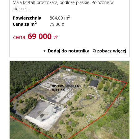
Mają kształt prostokąta, podłoże płaskie. Położone w
pięknej, ...
2
Powierzchnia
864,00 m
2
Cena za m
79,86 zł
69 000
cena
zł
Dodaj do notatnika
zobacz więcej