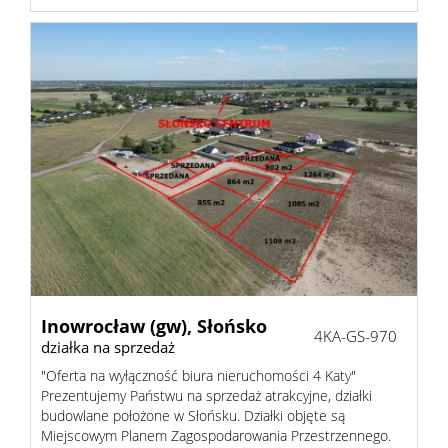
Zarządza
Najmem
Kontak
Inowrocław (gw),
Słońsko
4KA-GS-970
działka na sprzedaż
"Oferta na wyłączność biura nieruchomości 4 Katy"
Prezentujemy Państwu na sprzedaż atrakcyjne, działki
budowlane położone w Słońsku. Działki objęte są
Miejscowym Planem Zagospodarowania Przestrzennego.