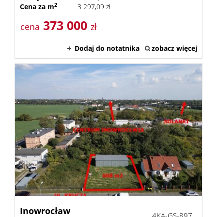
2
Cena za m
3 297,09 zł
373 000
cena
zł
Dodaj do notatnika
zobacz więcej
Inowrocław
4KA-GS-897