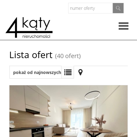
Rzeczo
Lista ofert
(40 ofert)
nieruc
Oferty
pokaż od najnowszych
Zarząd
nieruc
O
firmie