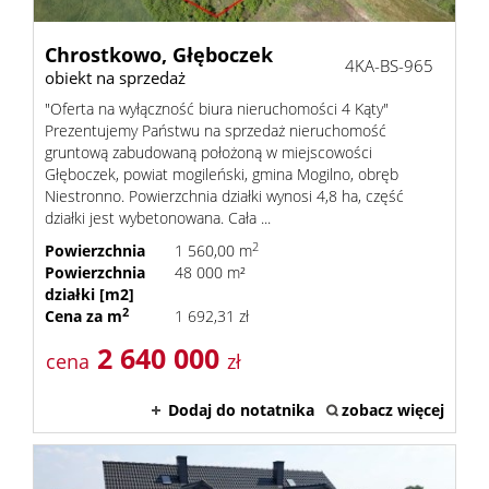
Chrostkowo,
Głęboczek
4KA-BS-965
obiekt na sprzedaż
"Oferta na wyłączność biura nieruchomości 4 Kąty"
Prezentujemy Państwu na sprzedaż nieruchomość
gruntową zabudowaną położoną w miejscowości
Głęboczek, powiat mogileński, gmina Mogilno, obręb
Niestronno. Powierzchnia działki wynosi 4,8 ha, część
działki jest wybetonowana. Cała ...
2
Powierzchnia
1 560,00 m
Powierzchnia
48 000 m²
działki [m2]
2
Cena za m
1 692,31 zł
2 640 000
cena
zł
Dodaj do notatnika
zobacz więcej