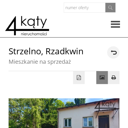
Rzeczo
Strzelno,
Rzadkwin
nieruc
Mieszkanie na sprzedaż
Oferty
Zarząd
nieruc
O
firmie