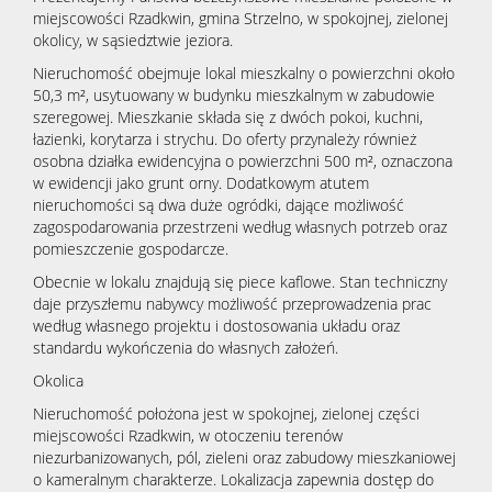
miejscowości Rzadkwin, gmina Strzelno, w spokojnej, zielonej
okolicy, w sąsiedztwie jeziora.
Nieruchomość obejmuje lokal mieszkalny o powierzchni około
50,3 m², usytuowany w budynku mieszkalnym w zabudowie
szeregowej. Mieszkanie składa się z dwóch pokoi, kuchni,
łazienki, korytarza i strychu. Do oferty przynależy również
osobna działka ewidencyjna o powierzchni 500 m², oznaczona
w ewidencji jako grunt orny. Dodatkowym atutem
nieruchomości są dwa duże ogródki, dające możliwość
zagospodarowania przestrzeni według własnych potrzeb oraz
pomieszczenie gospodarcze.
Obecnie w lokalu znajdują się piece kaflowe. Stan techniczny
daje przyszłemu nabywcy możliwość przeprowadzenia prac
według własnego projektu i dostosowania układu oraz
standardu wykończenia do własnych założeń.
Okolica
Nieruchomość położona jest w spokojnej, zielonej części
miejscowości Rzadkwin, w otoczeniu terenów
niezurbanizowanych, pól, zieleni oraz zabudowy mieszkaniowej
o kameralnym charakterze. Lokalizacja zapewnia dostęp do