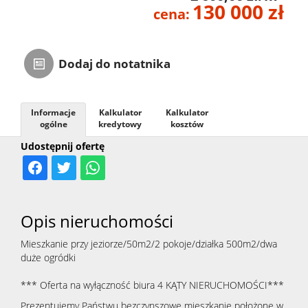
130 000 zł
cena:
Zarządza
Dodaj do notatnika
Najmem
Informacje
Kalkulator
Kalkulator
Kontak
ogólne
kredytowy
kosztów
Udostępnij ofertę
Opis nieruchomości
Mieszkanie przy jeziorze/50m2/2 pokoje/działka 500m2/dwa
duże ogródki
*** Oferta na wyłączność biura 4 KĄTY NIERUCHOMOŚCI***
Prezentujemy Państwu bezczynszowe mieszkanie położone w